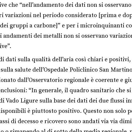
ive che “nell’andamento dei dati non si osservano
ri variazioni nel periodo considerato [prima e dop
dei gruppi a carbone]” e per i microinquinanti c
i andamenti dei metalli non si osservano variazio
ive”.
i dati sulla qualità dell’aria così chiari e positivi,
sulla salute dell’Ospedale Policlinico San Martin
nato dall’Osservatorio regionale è coerente e gi
nclusioni: “In generale, il quadro sanitario che si
 di Vado Ligure sulla base dei dati dei due flussi i
disponibili è piuttosto positivo. Questo non solo 
assi di decesso e ricovero sono andati via via di
 o rimanendo al di sotto della media regionale,