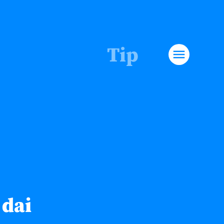
Tip
menu
 dai