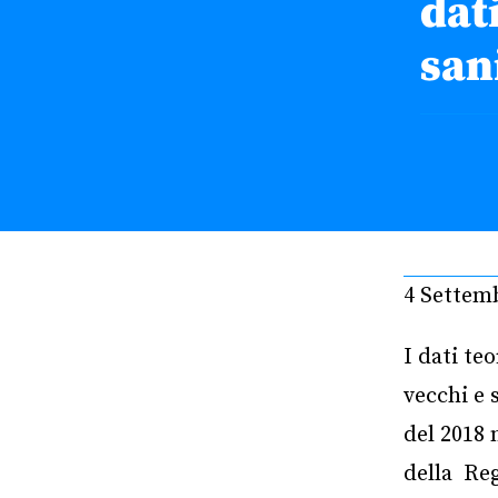
dati
san
4 Settem
I dati te
vecchi e 
del 2018 
della Reg