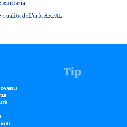
 sanitaria
 qualità dell’aria ARPAL
Tip
NOVABILI
ALE
LITÀ
I
ZIONI