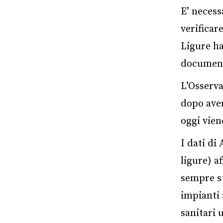
E’ necess
verificar
Ligure ha
document
L’Osserva
dopo aver
oggi vien
I dati di
ligure) a
sempre st
impianti 
sanitari 