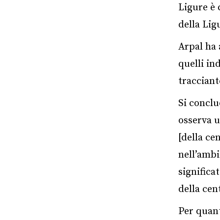
Ligure è 
della Lig
Arpal ha 
quelli in
tracciant
Si conclu
osserva u
[della cen
nell’ambi
significa
della cen
Per quant