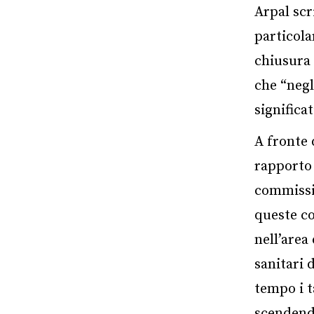
Arpal scr
particola
chiusura 
che “negl
significat
A fronte d
rapporto 
commissio
queste co
nell’area
sanitari 
tempo i t
scendendo