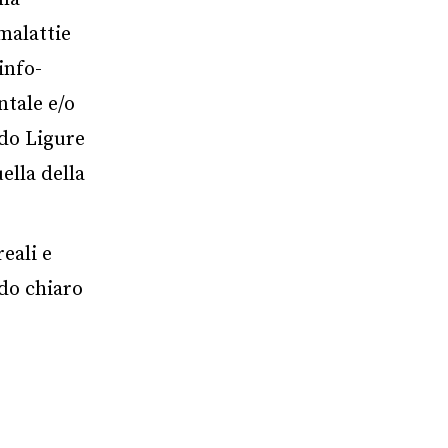
malattie
info-
ntale e/o
ado Ligure
ella della
eali e
do chiaro