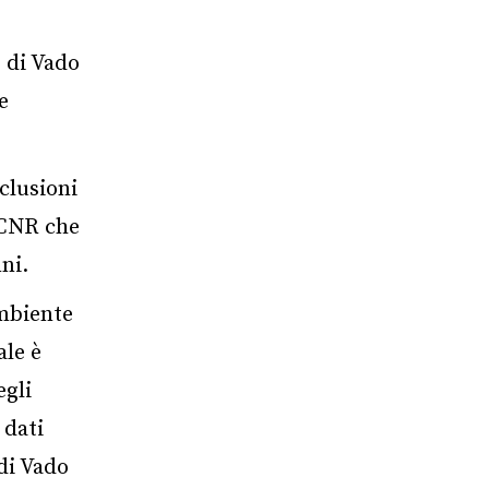
e di Vado
e
clusioni
 CNR che
ni.
ambiente
ale è
egli
 dati
 di Vado