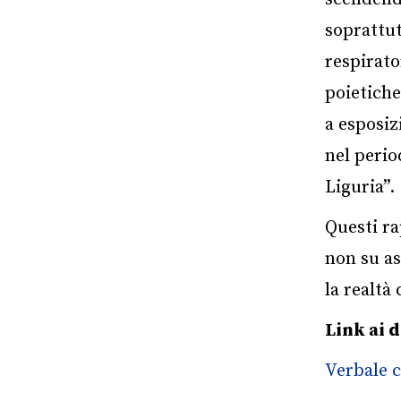
soprattut
respirato
poietiche
a esposiz
nel perio
Liguria”.
Questi ra
non su a
la realtà
Link ai 
Verbale c