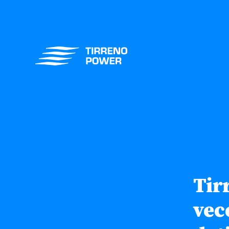
Tir
vec