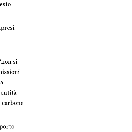
resto
mpresi
“non si
missioni
ia
 entità
a carbone
pporto