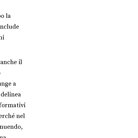
o la
onclude
ni
 anche il
o
unge a
 delinea
nformativi
perché nel
minuendo,
 ma