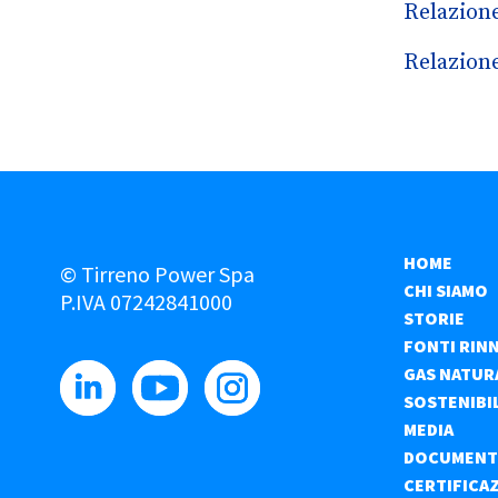
Relazione
Relazione
HOME
© Tirreno Power Spa
CHI SIAMO
P.IVA 07242841000
STORIE
FONTI RIN
GAS NATUR
SOSTENIBI
MEDIA
DOCUMENT
CERTIFICA