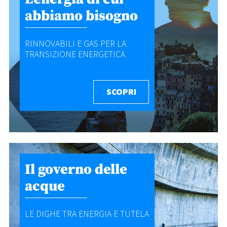
abbiamo bisogno
RINNOVABILI E GAS PER LA
TRANSIZIONE ENERGETICA
SCOPRI
Il governo delle
acque
LE DIGHE TRA ENERGIA E TUTELA