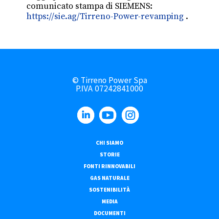
comunicato stampa di SIEMENS:
https://sie.ag/Tirreno-Power-revamping
.
© Tirreno Power Spa
P.IVA 07242841000
CHI SIAMO
STORIE
FONTI RINNOVABILI
GAS NATURALE
SOSTENIBILITÀ
MEDIA
DOCUMENTI