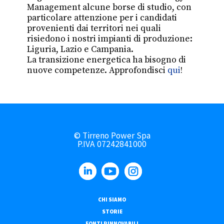
Management alcune borse di studio, con
particolare attenzione per i candidati
provenienti dai territori nei quali
risiedono i nostri impianti di produzione:
Liguria, Lazio e Campania.
La transizione energetica ha bisogno di
nuove competenze. Approfondisci
qui
!
© Tirreno Power Spa
P.IVA 07242841000
CHI SIAMO
STORIE
FONTI RINNOVABILI