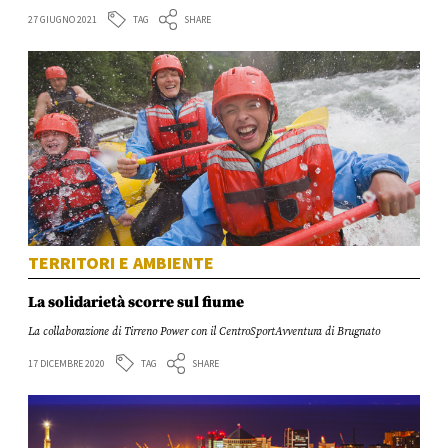
TAG
27 GIUGNO 2021
SHARE
TERRITORI E AMBIENTE
La solidarietà scorre sul fiume
La collaborazione di Tirreno Power con il CentroSportAvventura di Brugnato
TAG
17 DICEMBRE 2020
SHARE