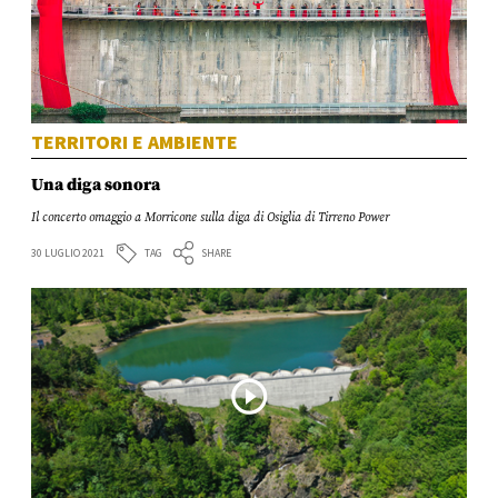
TERRITORI E AMBIENTE
Una diga sonora
Il concerto omaggio a Morricone sulla diga di Osiglia di Tirreno Power
TAG
30 LUGLIO 2021
SHARE
play_circle_outline