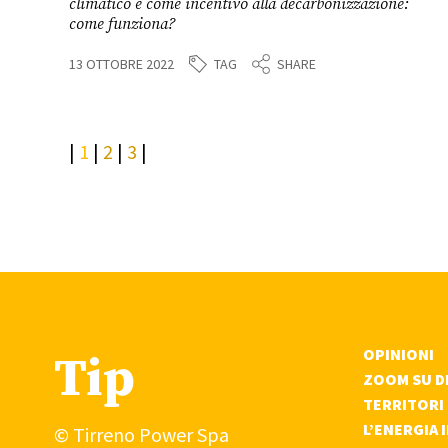
climatico e come incentivo alla decarbonizzazione:
come funziona?
TAG
13 OTTOBRE 2022
SHARE
1
2
3
Tip
OPINIONI
ZOOM SU DI
TERRITORI
L’ENERGIA 
© Tirreno Power Spa