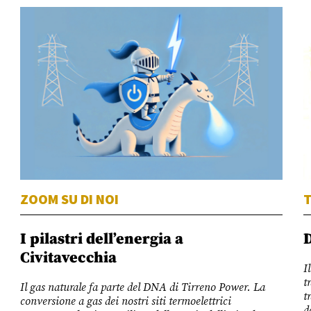
ZOOM SU DI NOI
T
I pilastri dell’energia a
D
Civitavecchia
I
t
Il gas naturale fa parte del DNA di Tirreno Power. La
t
conversione a gas dei nostri siti termoelettrici
d