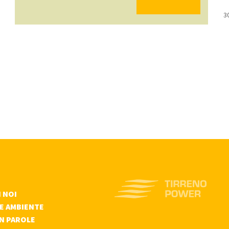
3
 NOI
 E AMBIENTE
IN PAROLE