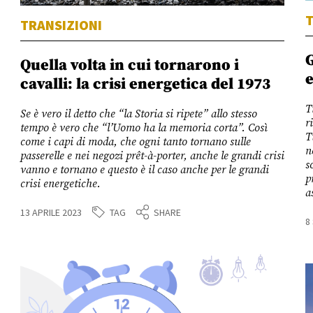
T
TRANSIZIONI
G
Quella volta in cui tornarono i
e
cavalli: la crisi energetica del 1973
T
Se è vero il detto che “la Storia si ripete” allo stesso
r
tempo è vero che “l’Uomo ha la memoria corta”. Così
T
come i capi di moda, che ogni tanto tornano sulle
n
passerelle e nei negozi prêt-à-porter, anche le grandi crisi
s
vanno e tornano e questo è il caso anche per le grandi
p
crisi energetiche.
a
TAG
13 APRILE 2023
SHARE
8